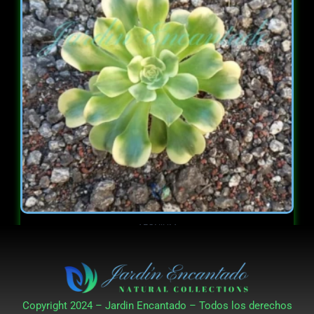
$ 7.000.
$ 5.000.
AEONIUM
GREEN MEDUSA M8
Valorado en
$
7.000
$
5.000
5.00
de 5
Copyright 2024 – Jardin Encantado – Todos los derechos