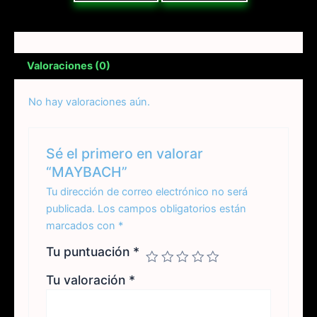
Valoraciones (0)
No hay valoraciones aún.
Sé el primero en valorar
“MAYBACH”
Tu dirección de correo electrónico no será
publicada.
Los campos obligatorios están
marcados con
*
Tu puntuación
*
Tu valoración
*