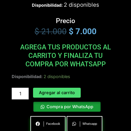
2 disponibles
Disponibilidad:
Precio
$
21.000
$
7.000
Original
Current
AGREGA TUS PRODUCTOS AL
price
price
CARRITO Y FINALIZA TU
was:
is:
COMPRA POR WHATSAPP
$ 21.000.
$ 7.000.
MAYBACH
Disponibilidad:
2 disponibles
cantidad
Agregar al carrito
Compra por WhatsApp
Facebook
Whatsapp