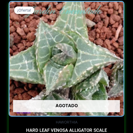
Original
Current
¡Oferta!
¡Oferta!
price
price
was:
is:
$ 47.000.
$ 30.000.
AGOTADO
HAWORTHIA
HARD LEAF VENOSA ALLIGATOR SCALE