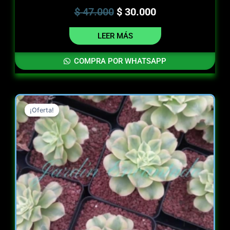
$
47.000
$
30.000
LEER MÁS
COMPRA POR WHATSAPP
Original
Current
¡Oferta!
¡Oferta!
price
price
was:
is:
$ 13.000.
$ 7.000.