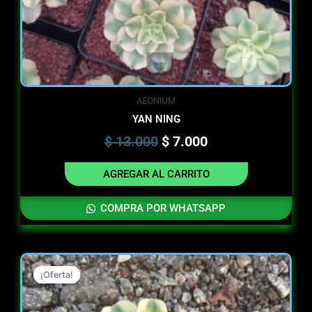
AEONIUM
YAN NING
$
13.000
$
7.000
AGREGAR AL CARRITO
COMPRA POR WHATSAPP
Original
Current
¡Oferta!
¡Oferta!
price
price
was:
is: