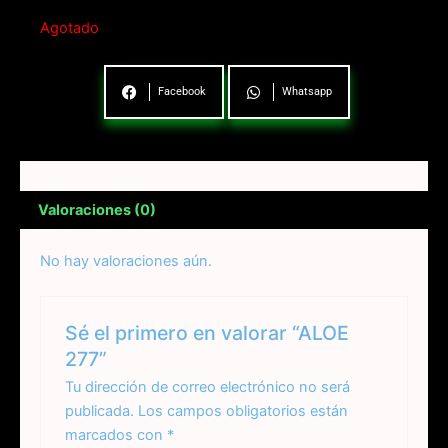
Agotado
Facebook
Whatsapp
Valoraciones (0)
No hay valoraciones aún.
Sé el primero en valorar “ALOE
277”
Tu dirección de correo electrónico no será
publicada.
Los campos obligatorios están
marcados con
*