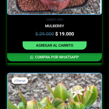
GIBBIFLORA
MULBERRY
$
29.000
$
19.000
AGREGAR AL CARRITO
COMPRA POR WHATSAPP
Original
Current
¡Oferta!
¡Oferta!
price
price
was:
is:
$ 13.000.
$ 13.000.