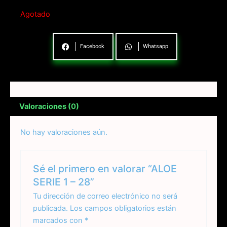
Agotado
Facebook
Whatsapp
Valoraciones (0)
No hay valoraciones aún.
Sé el primero en valorar “ALOE
SERIE 1 – 28”
Tu dirección de correo electrónico no será
publicada.
Los campos obligatorios están
marcados con
*