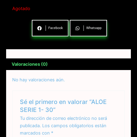
Agotado
Facebook
Whatsapp
Valoraciones (0)
No hay valoraciones aún.
Sé el primero en valorar “ALOE
SERIE 1- 30”
Tu dirección de correo electrónico no será
publicada.
Los campos obligatorios están
marcados con
*