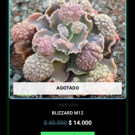
was:
is:
$ 40.000.
$ 14.000.
AGOTADO
GIBBIFLORA
BLIZZARD M12
$
40.000
$
14.000