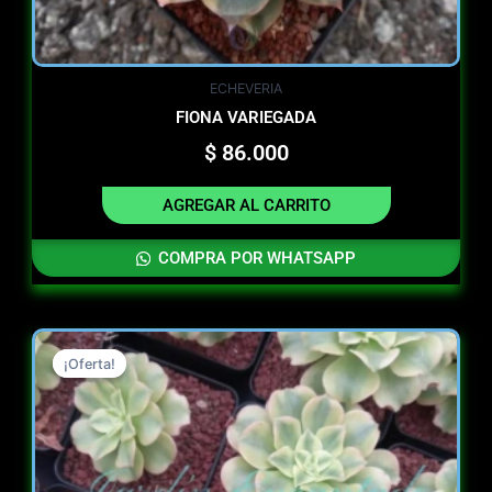
ECHEVERIA
FIONA VARIEGADA
$
86.000
AGREGAR AL CARRITO
COMPRA POR WHATSAPP
Original
Current
¡Oferta!
¡Oferta!
price
price
was:
is:
$ 13.000.
$ 7.000.