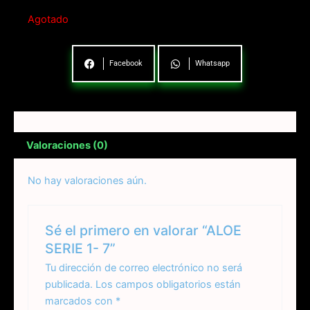
Agotado
Facebook
Whatsapp
Valoraciones (0)
No hay valoraciones aún.
Sé el primero en valorar “ALOE
SERIE 1- 7”
Tu dirección de correo electrónico no será
publicada.
Los campos obligatorios están
marcados con
*