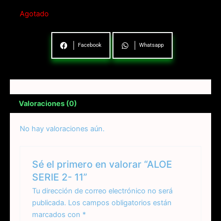
Agotado
Facebook
Whatsapp
Valoraciones (0)
No hay valoraciones aún.
Sé el primero en valorar “ALOE
SERIE 2- 11”
Tu dirección de correo electrónico no será
publicada.
Los campos obligatorios están
marcados con
*