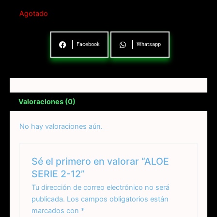
Agotado
Facebook
Whatsapp
Valoraciones (0)
No hay valoraciones aún.
Sé el primero en valorar “ALOE
SERIE 2-12”
Tu dirección de correo electrónico no será
publicada.
Los campos obligatorios están
marcados con
*