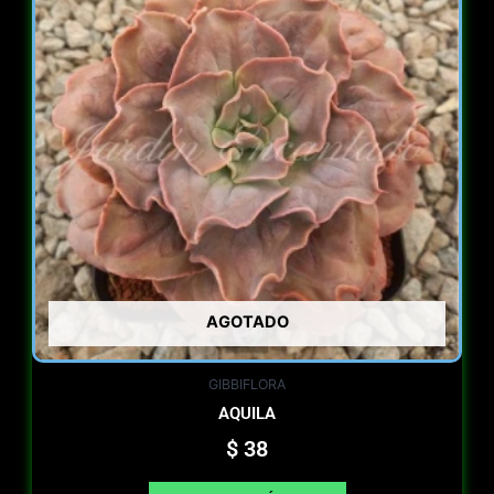
AGOTADO
GIBBIFLORA
AQUILA
$
38