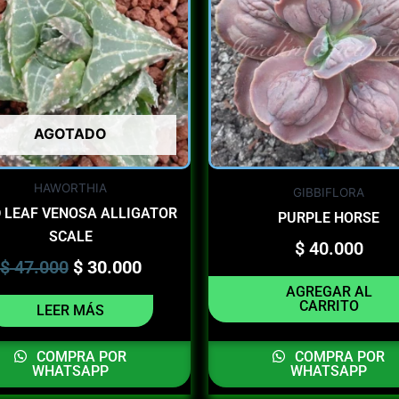
$ 47.000.
$ 30.000.
AGOTADO
HAWORTHIA
GIBBIFLORA
 LEAF VENOSA ALLIGATOR
PURPLE HORSE
SCALE
$
40.000
$
47.000
$
30.000
AGREGAR AL
CARRITO
LEER MÁS
COMPRA POR
COMPRA POR
WHATSAPP
WHATSAPP