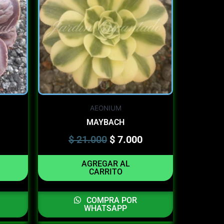
$ 21.000.
$ 7.000.
AEONIUM
MAYBACH
$
21.000
$
7.000
AGREGAR AL
CARRITO
COMPRA POR
WHATSAPP