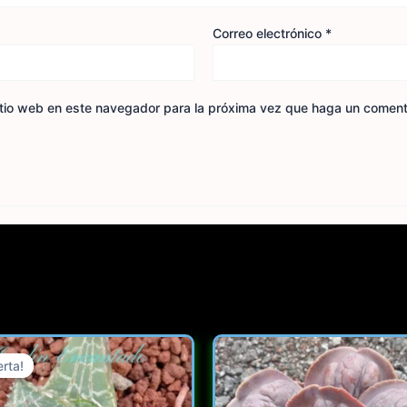
Correo electrónico
*
itio web en este navegador para la próxima vez que haga un coment
Original
Current
price
price
erta!
erta!
was:
is: