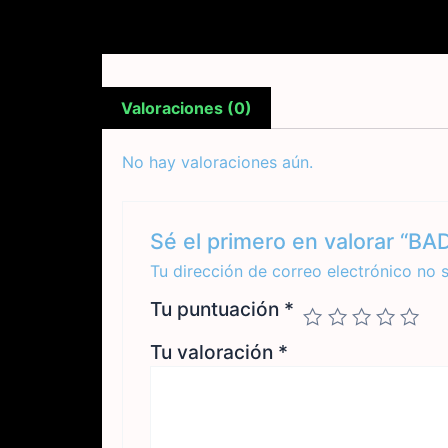
Valoraciones (0)
No hay valoraciones aún.
Sé el primero en valorar “
Tu dirección de correo electrónico no 
Tu puntuación
*
Tu valoración
*