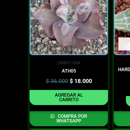
$ 36.000.
$ 18.000.
GIBBIFLORA
HARD
ATH05
$
36.000
$
18.000
AGREGAR AL
CARRITO
COMPRA POR
WHATSAPP