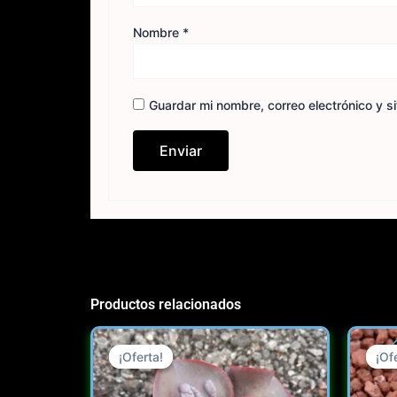
Nombre
*
Guardar mi nombre, correo electrónico y s
Productos relacionados
Original
Current
price
price
¡Oferta!
¡Oferta!
¡Of
¡Of
was:
is: