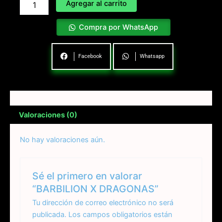
Agregar al carrito
cantidad
Compra por WhatsApp
Facebook
Whatsapp
Valoraciones (0)
No hay valoraciones aún.
Sé el primero en valorar
“BARBILION X DRAGONAS”
Tu dirección de correo electrónico no será
publicada.
Los campos obligatorios están