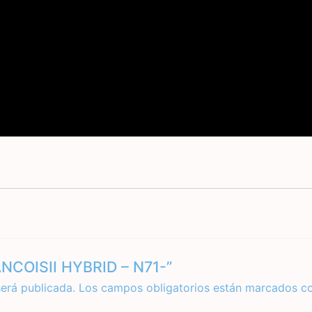
RANCOISII HYBRID – N71-”
será publicada.
Los campos obligatorios están marcados c