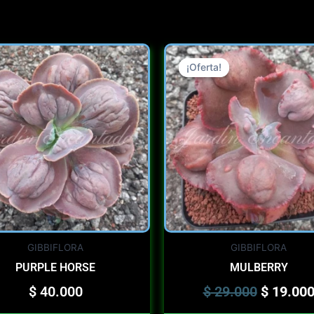
Original
price
¡Oferta!
¡Oferta!
was:
$ 29.000
GIBBIFLORA
GIBBIFLORA
PURPLE HORSE
MULBERRY
$
40.000
$
29.000
$
19.00