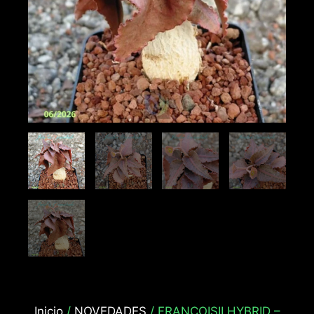
Inicio
/
NOVEDADES
/ FRANCOISII HYBRID –