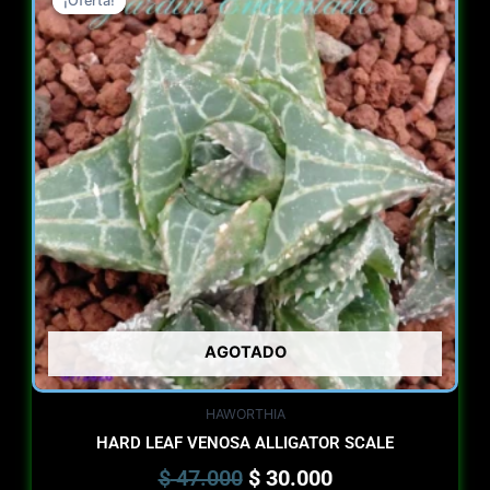
¡Oferta!
¡Oferta!
price
price
was:
is:
$ 47.000.
$ 30.000.
AGOTADO
HAWORTHIA
HARD LEAF VENOSA ALLIGATOR SCALE
$
47.000
$
30.000