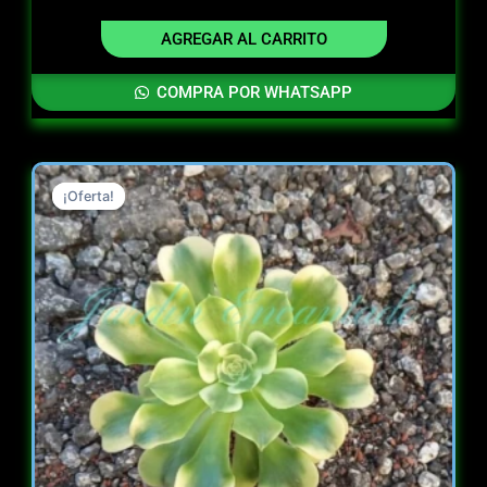
AGREGAR AL CARRITO
COMPRA POR WHATSAPP
Original
Current
¡Oferta!
¡Oferta!
price
price
was:
is:
$ 7.000.
$ 5.000.