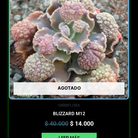
$ 40.000.
$ 14.000.
AGOTADO
GIBBIFLORA
BLIZZARD M12
$
40.000
$
14.000