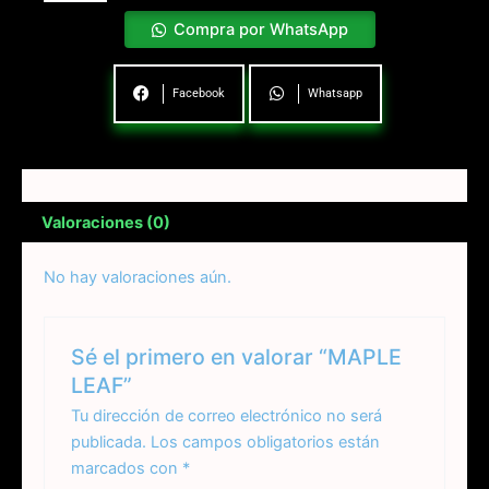
Compra por WhatsApp
Facebook
Whatsapp
Valoraciones (0)
No hay valoraciones aún.
Sé el primero en valorar “MAPLE
LEAF”
Tu dirección de correo electrónico no será
publicada.
Los campos obligatorios están
marcados con
*