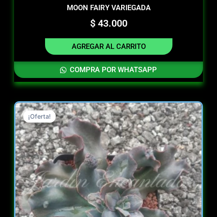
MOON FAIRY VARIEGADA
$
43.000
AGREGAR AL CARRITO
COMPRA POR WHATSAPP
Original
Current
¡Oferta!
¡Oferta!
price
price
was:
is:
$ 40.000.
$ 40.000.