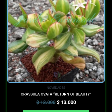
was:
is:
$ 13.000.
$ 13.000.
NOVEDADES
CRASSULA OVATA “RETURN OF BEAUTY”
$
13.000
$
13.000