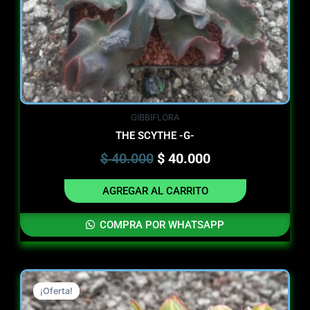
GIBBIFLORA
THE SCYTHE -G-
$
40.000
$
40.000
AGREGAR AL CARRITO
COMPRA POR WHATSAPP
Original
Current
¡Oferta!
¡Oferta!
price
price