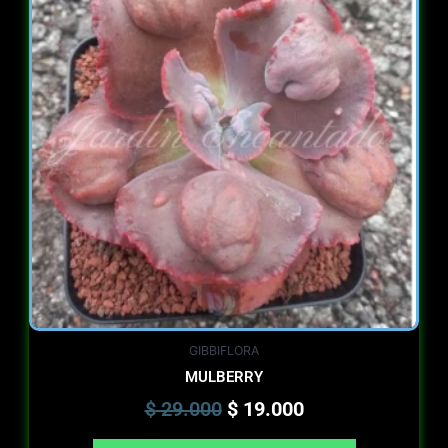
was:
is:
$ 29.000.
$ 19.000.
GIBBIFLORA
MULBERRY
$
29.000
$
19.000