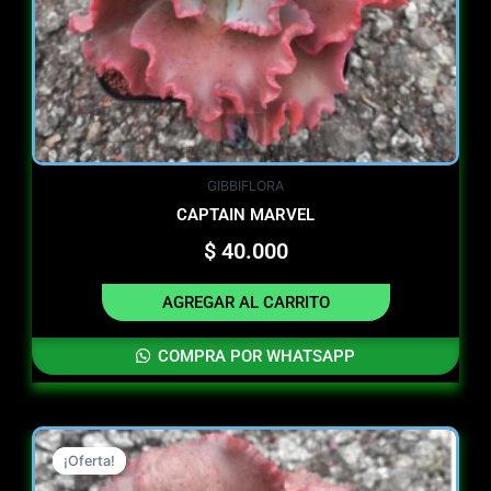
GIBBIFLORA
CAPTAIN MARVEL
$
40.000
AGREGAR AL CARRITO
COMPRA POR WHATSAPP
Original
Current
¡Oferta!
¡Oferta!
price
price