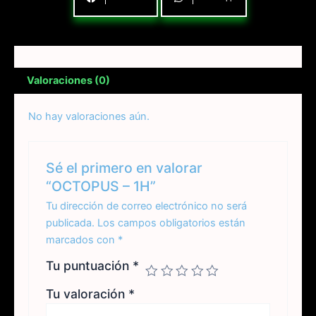
Valoraciones (0)
No hay valoraciones aún.
Sé el primero en valorar
“OCTOPUS – 1H”
Tu dirección de correo electrónico no será
publicada.
Los campos obligatorios están
marcados con
*
Tu puntuación
*
Tu valoración
*