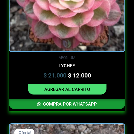
AEONIUM
LYCHEE
$
21.000
$
12.000
AGREGAR AL CARRITO
COMPRA POR WHATSAPP
Original
Current
¡Oferta!
¡Oferta!