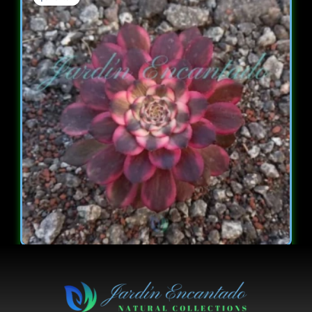
price
price
was:
is:
$ 7.000.
$ 5.000.
AEONIUM
BLACK KING KONG
$
7.000
$
5.000