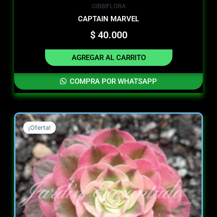
GIBBIFLORA
CAPTAIN MARVEL
$
40.000
AGREGAR AL CARRITO
COMPRA POR WHATSAPP
Original
Current
¡Oferta!
¡Oferta!
price
price
was:
is:
$ 21.000.
$ 12.000.