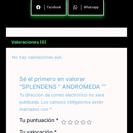
Facebook
Whatsapp
Valoraciones (0)
No hay valoraciones aún.
Sé el primero en valorar
“SPLENDENS ” ANDROMEDA “”
Tu dirección de correo electrónico no será
publicada.
Los campos obligatorios están
marcados con
*
Tu puntuación
*
Tu valoración
*