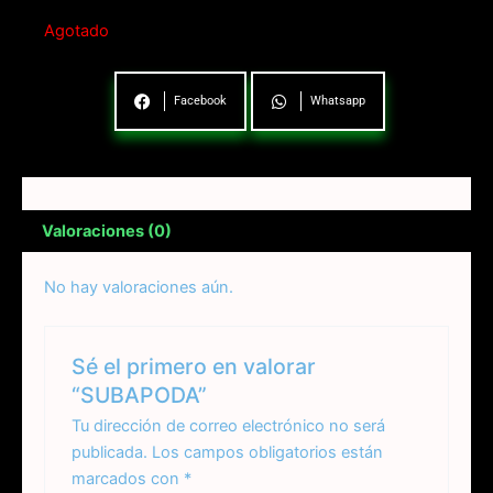
Agotado
Facebook
Whatsapp
Valoraciones (0)
No hay valoraciones aún.
Sé el primero en valorar
“SUBAPODA”
Tu dirección de correo electrónico no será
publicada.
Los campos obligatorios están
marcados con
*