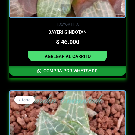
HAWORTHIA
BAYERI GINBOTAN
$
46.000
AGREGAR AL CARRITO
COMPRA POR WHATSAPP
Original
Current
¡Oferta!
¡Oferta!
price
price
was:
is:
$ 47.000.
$ 30.000.