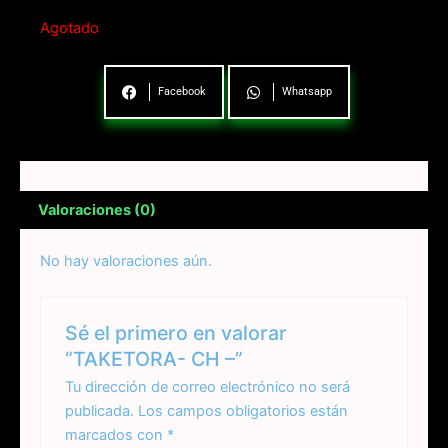
Agotado
Facebook
Whatsapp
Valoraciones (0)
No hay valoraciones aún.
Sé el primero en valorar
“TAKETORA- CH –”
Tu dirección de correo electrónico no será
publicada.
Los campos obligatorios están
marcados con
*