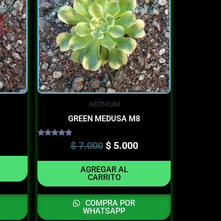
 5.000.
$ 7.000.
$ 5.000.
AEONIUM
GREEN MEDUSA M8
Valorado en
$
7.000
$
5.000
5.00
de 5
AGREGAR AL
CARRITO
COMPRA POR
WHATSAPP