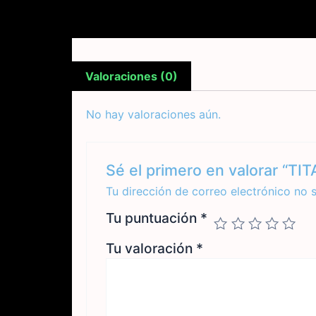
Valoraciones (0)
No hay valoraciones aún.
Sé el primero en valorar “T
Tu dirección de correo electrónico no 
Tu puntuación
*
Tu valoración
*