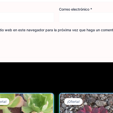
Correo electrónico
*
itio web en este navegador para la próxima vez que haga un coment
Original
Current
Original
C
price
price
price
p
erta!
erta!
¡Oferta!
¡Oferta!
was:
is:
was:
i