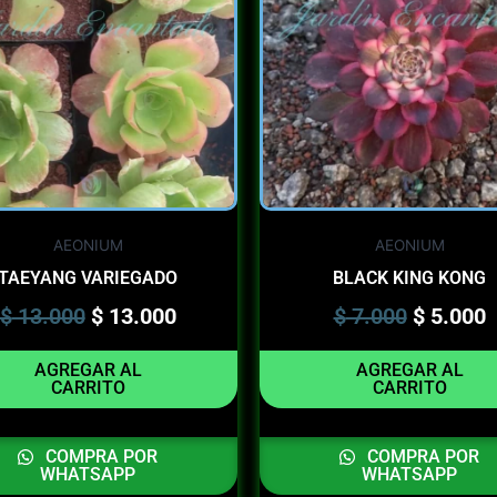
$ 13.000.
$ 13.000.
$ 7.000.
$
AEONIUM
AEONIUM
TAEYANG VARIEGADO
BLACK KING KONG
$
13.000
$
13.000
$
7.000
$
5.000
AGREGAR AL
AGREGAR AL
CARRITO
CARRITO
COMPRA POR
COMPRA POR
WHATSAPP
WHATSAPP