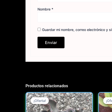
Nombre
*
Guardar mi nombre, correo electrónico y s
Productos relacionados
Original
Current
price
price
¡Oferta!
¡Oferta!
¡Of
¡Of
was:
is: