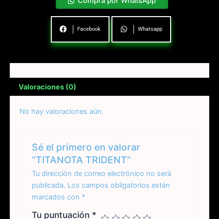
Compra por WhatsApp
Facebook
Whatsapp
Valoraciones (0)
No hay valoraciones aún.
Sé el primero en valorar
“TITANOTA TRIDENT”
Tu dirección de correo electrónico no será
publicada.
Los campos obligatorios están
marcados con
*
Tu puntuación
*